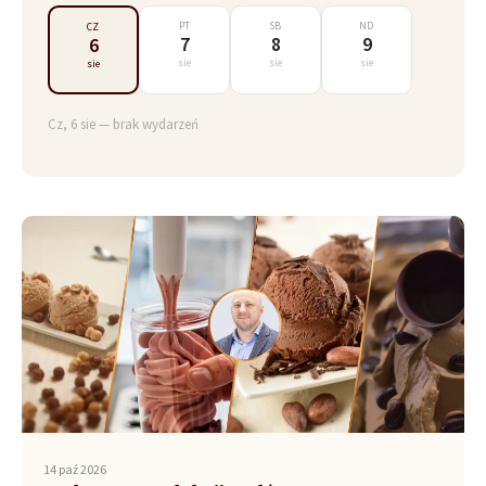
PT
SB
ND
CZ
7
8
9
6
sie
sie
sie
sie
Cz, 6 sie — brak wydarzeń
14 paź 2026