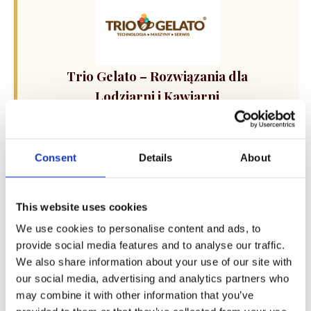
Trio Gelato – Rozwiązania dla
Lodziarni i Kawiarni
Kompleksowe wsparcie dla Twojego biznesu: od
sprzedaży i dzierżawy maszyn do lodów oraz
ekspresów do kawy, po profesjonalny serwis i
Consent
Details
About
szkolenia technologiczne. Skorzystaj z
kalkulatora doboru sprzętu i rozwiń swoją ofertę.
This website uses cookies
We use cookies to personalise content and ads, to
provide social media features and to analyse our traffic.
We also share information about your use of our site with
our social media, advertising and analytics partners who
may combine it with other information that you’ve