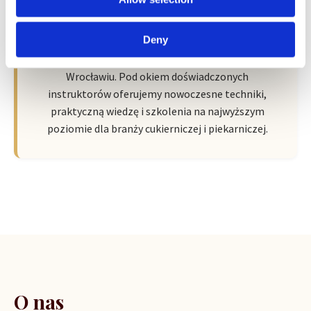
Wroclaw Academy of Baker Arts by
Sempre
Deny
Nowa przestrzeń pełna pasji, wiedzy i inspiracji we
Wrocławiu. Pod okiem doświadczonych
instruktorów oferujemy nowoczesne techniki,
praktyczną wiedzę i szkolenia na najwyższym
poziomie dla branży cukierniczej i piekarniczej.
O nas