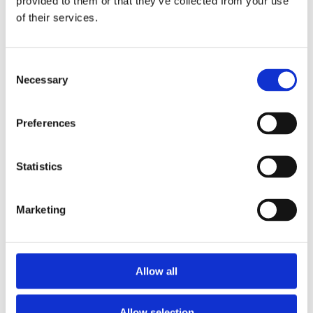
provided to them or that they’ve collected from your use
of their services.
WAPAS – Warsaw Academy of Pastry
Arts
Consent
Necessary
Selection
Podnieś swoje umiejętności pod okiem mistrzów.
Profesjonalne kursy cukiernicze, lodziarskie i
Preferences
piekarskie w centrum szkoleniowym w Warszawie.
Wiedza, technika i składniki premium w jednym
miejscu.
Statistics
Marketing
Allow all
Allow selection