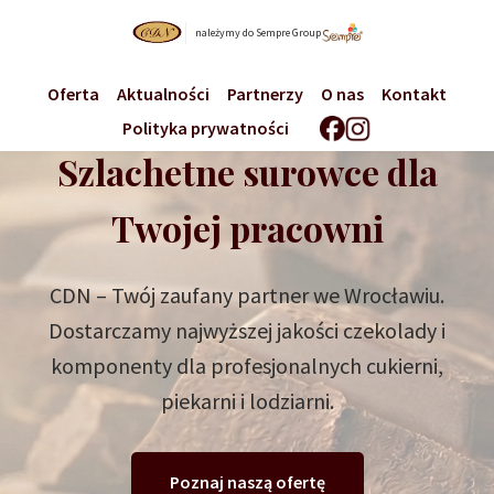
należymy do Sempre Group
Oferta
Aktualności
Partnerzy
O nas
Kontakt
Polityka prywatności
Szlachetne surowce dla
Twojej pracowni
CDN – Twój zaufany partner we Wrocławiu.
Dostarczamy najwyższej jakości czekolady i
komponenty dla profesjonalnych cukierni,
piekarni i lodziarni.
Poznaj naszą ofertę