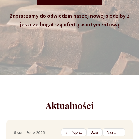
Zapraszamy do odwiedzin naszej nowej siedziby z
jeszcze bogatszą ofertą asortymentową
Aktualności
6 sie – 9 sie 2026
← Poprz.
Dziś
Nast. →