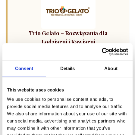
Trio Gelato – Rozwiązania dla
Lodziarni i Kawiarni
Kompleksowe wsparcie dla Twojego biznesu: od
sprzedaży i dzierżawy maszyn do lodów oraz
ekspresów do kawy, po profesjonalny serwis i
Consent
Details
About
szkolenia technologiczne. Skorzystaj z
kalkulatora doboru sprzętu i rozwiń swoją ofertę.
This website uses cookies
We use cookies to personalise content and ads, to
provide social media features and to analyse our traffic.
We also share information about your use of our site with
our social media, advertising and analytics partners who
may combine it with other information that you’ve