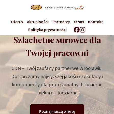
należymy do Sempre Group
Oferta
Aktualności
Partnerzy
O nas
Kontakt
Polityka prywatności
Szlachetne surowce dla
Twojej pracowni
CDN – Twój zaufany partner we Wrocławiu.
Dostarczamy najwyższej jakości czekolady i
komponenty dla profesjonalnych cukierni,
piekarni i lodziarni.
Poznaj naszą ofertę