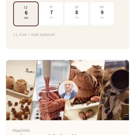
PT
SB
ND
CZ
7
8
9
6
sie
sie
sie
sie
Cz, 6 sie — brak wydarzeń
14 paź 2026