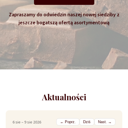
Zapraszamy do odwiedzin naszej nowej siedziby z
jeszcze bogatszą ofertą asortymentową
Aktualności
6 sie – 9 sie 2026
← Poprz.
Dziś
Nast. →