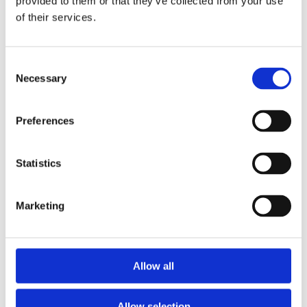
provided to them or that they’ve collected from your use
of their services.
WAPAS – Warsaw Academy of Pastry
Arts
Consent
Necessary
Selection
Podnieś swoje umiejętności pod okiem mistrzów.
Profesjonalne kursy cukiernicze, lodziarskie i
Preferences
piekarskie w centrum szkoleniowym w Warszawie.
Wiedza, technika i składniki premium w jednym
miejscu.
Statistics
Marketing
Allow all
Allow selection