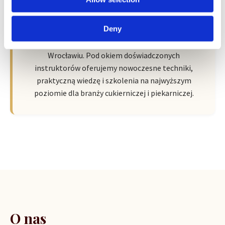
Wroclaw Academy of Baker Arts by
Sempre
Deny
Nowa przestrzeń pełna pasji, wiedzy i inspiracji we
Wrocławiu. Pod okiem doświadczonych
instruktorów oferujemy nowoczesne techniki,
praktyczną wiedzę i szkolenia na najwyższym
poziomie dla branży cukierniczej i piekarniczej.
O nas