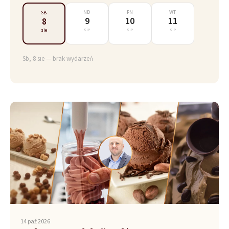
ND
PN
WT
SB
9
10
11
8
sie
sie
sie
sie
Sb, 8 sie — brak wydarzeń
14 paź 2026