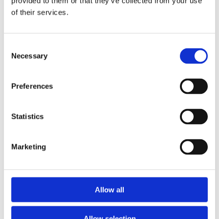
provided to them or that they’ve collected from your use
of their services.
WAPAS – Warsaw Academy of Pastry
Arts
Consent
Necessary
Selection
Podnieś swoje umiejętności pod okiem mistrzów.
Profesjonalne kursy cukiernicze, lodziarskie i
Preferences
piekarskie w centrum szkoleniowym w Warszawie.
Wiedza, technika i składniki premium w jednym
miejscu.
Statistics
Marketing
Allow all
Allow selection