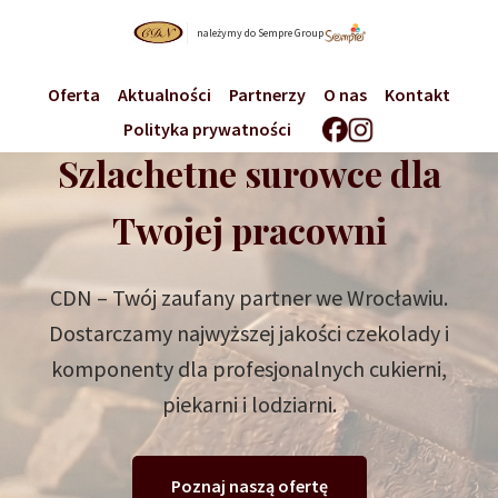
należymy do Sempre Group
Oferta
Aktualności
Partnerzy
O nas
Kontakt
Polityka prywatności
Szlachetne surowce dla
Twojej pracowni
CDN – Twój zaufany partner we Wrocławiu.
Dostarczamy najwyższej jakości czekolady i
komponenty dla profesjonalnych cukierni,
piekarni i lodziarni.
Poznaj naszą ofertę