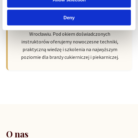
Wroclaw Academy of Baker Arts by
Sempre
Deny
Nowa przestrzeń pełna pasji, wiedzy i inspiracji we
Wrocławiu. Pod okiem doświadczonych
instruktorów oferujemy nowoczesne techniki,
praktyczną wiedzę i szkolenia na najwyższym
poziomie dla branży cukierniczej i piekarniczej.
O nas