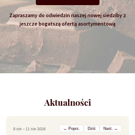
Zapraszamy do odwiedzin naszej nowej siedziby z
jeszcze bogatszą ofertą asortymentową
Aktualności
8 sie – 11 sie 2026
← Poprz.
Dziś
Nast. →