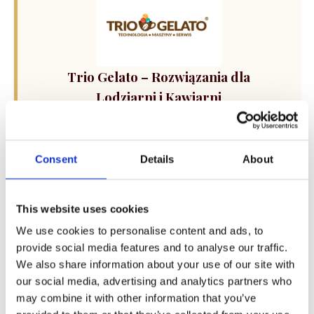
Trio Gelato – Rozwiązania dla
Lodziarni i Kawiarni
Kompleksowe wsparcie dla Twojego biznesu: od
sprzedaży i dzierżawy maszyn do lodów oraz
ekspresów do kawy, po profesjonalny serwis i
Consent
Details
About
szkolenia technologiczne. Skorzystaj z
kalkulatora doboru sprzętu i rozwiń swoją ofertę.
This website uses cookies
We use cookies to personalise content and ads, to
provide social media features and to analyse our traffic.
We also share information about your use of our site with
our social media, advertising and analytics partners who
may combine it with other information that you’ve