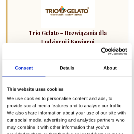
Trio Gelato – Rozwiązania dla
Lodziarni i Kawiarni
Kompleksowe wsparcie dla Twojego biznesu: od
sprzedaży i dzierżawy maszyn do lodów oraz
ekspresów do kawy, po profesjonalny serwis i
Consent
Details
About
szkolenia technologiczne. Skorzystaj z
kalkulatora doboru sprzętu i rozwiń swoją ofertę.
This website uses cookies
We use cookies to personalise content and ads, to
provide social media features and to analyse our traffic.
We also share information about your use of our site with
our social media, advertising and analytics partners who
may combine it with other information that you’ve