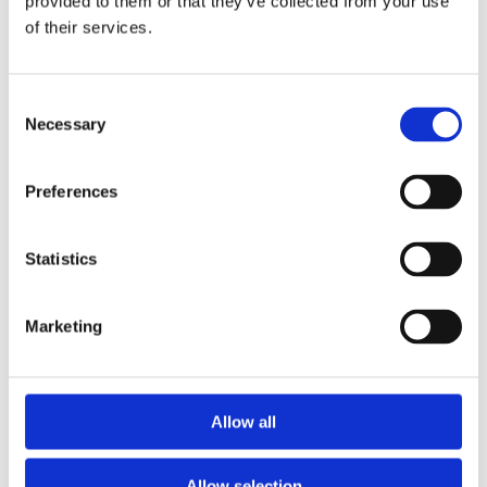
provided to them or that they’ve collected from your use
of their services.
WAPAS – Warsaw Academy of Pastry
Arts
Consent
Necessary
Selection
Podnieś swoje umiejętności pod okiem mistrzów.
Profesjonalne kursy cukiernicze, lodziarskie i
Preferences
piekarskie w centrum szkoleniowym w Warszawie.
Wiedza, technika i składniki premium w jednym
miejscu.
Statistics
Marketing
Allow all
Allow selection