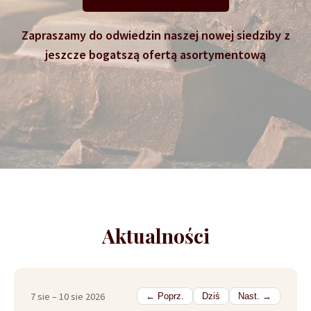
Zapraszamy do odwiedzin naszej nowej siedziby z
jeszcze bogatszą ofertą asortymentową
Aktualności
7 sie – 10 sie 2026
← Poprz.
Dziś
Nast. →