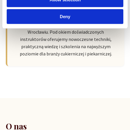
Wroclaw Academy of Baker Arts by
Sempre
Deny
Nowa przestrzeń pełna pasji, wiedzy i inspiracji we
Wrocławiu. Pod okiem doświadczonych
instruktorów oferujemy nowoczesne techniki,
praktyczną wiedzę i szkolenia na najwyższym
poziomie dla branży cukierniczej i piekarniczej.
O nas