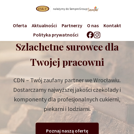
należymy do Sempre Group
Oferta
Aktualności
Partnerzy
O nas
Kontakt
Polityka prywatności
Szlachetne surowce dla
Twojej pracowni
CDN – Twój zaufany partner we Wrocławiu.
Dostarczamy najwyższej jakości czekolady i
komponenty dla profesjonalnych cukierni,
piekarni i lodziarni.
Poznaj naszą ofertę