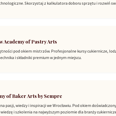
echnologiczne. Skorzystaj z kalkulatora doboru sprzętu i rozwiń sw
 Academy of Pastry Arts
tności pod okiem mistrzów. Profesjonalne kursy cukiernicze, lod
echnika i składniki premium w jednym miejscu.
y of Baker Arts by Sempre
na pasji, wiedzy i inspiracji we Wrocławiu. Pod okiem doświadcz
 wiedzę i szkolenia na najwyższym poziomie dla branży cukierniczej