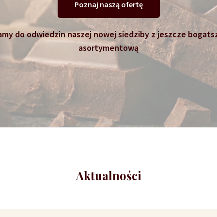
Poznaj naszą ofertę
my do odwiedzin naszej nowej siedziby z jeszcze bogats
asortymentową
Aktualności