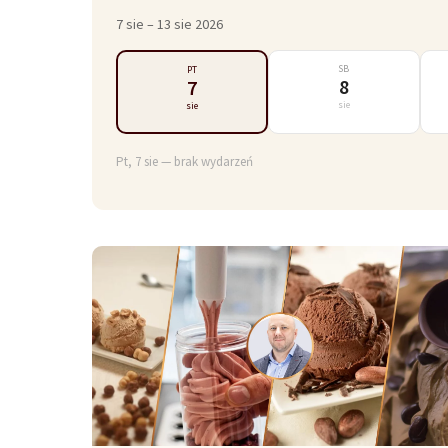
7 sie – 13 sie 2026
SB
PT
8
7
sie
sie
Pt, 7 sie — brak wydarzeń