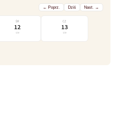
← Poprz.
Dziś
Nast. →
ŚR
CZ
12
13
sie
sie