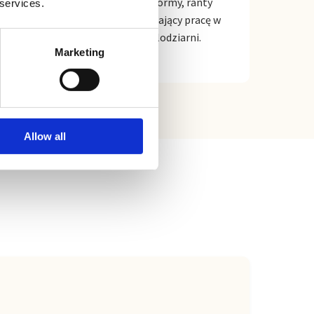
Profesjonalne narzędzia, formy, ranty
 services.
oraz drobny sprzęt usprawniający pracę w
nowoczesnej pracowni i lodziarni.
Marketing
Allow all