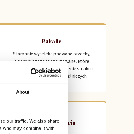
Bakalie
Starannie wyselekcjonowane orzechy,
owoce suszone i kandyzowane, które
stanowią doskonałe dopełnienie smaku i
tekstury wyrobów rzemieślniczych.
About
se our traffic. We also share
Sprzęt i akcesoria
ers who may combine it with