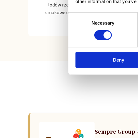
other information that you’ve
lodów rzemieślniczych, bazy, pasty
smakowe oraz variegatury najwyższej
Consent
jakości.
Necessary
Selection
Deny
Sempre Group – 