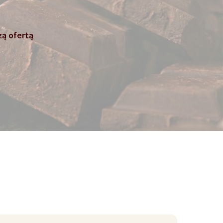
zą ofertą