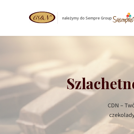
należymy do Sempre Group
Szlachetn
CDN – Twój
czekolady 