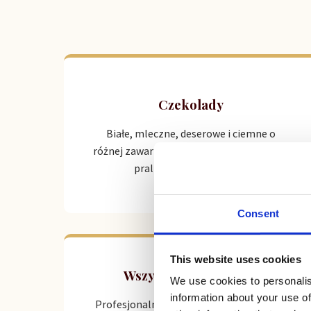
Czekolady
Białe, mleczne, deserowe i ciemne o
różnej zawartości kakao. Idealna baza dla
pralin, musów i kremów.
Consent
This website uses cookies
Wszystko do lodziarni
We use cookies to personalis
information about your use of
Profesjonalne komponenty do produkcji