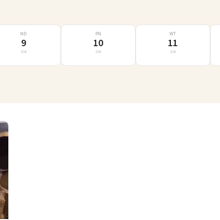
ND
PN
WT
9
10
11
sie
sie
sie