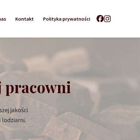
nas
Kontakt
Polityka prywatności
j pracowni
zej jakości
 lodziarni.