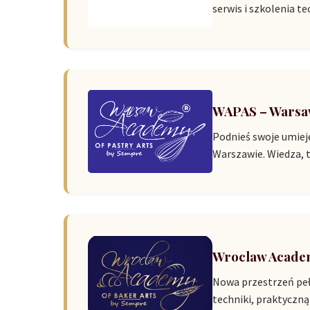
serwis i szkolenia t
WAPAS – Warsaw
Podnieś swoje umieję
Warszawie. Wiedza, t
Wroclaw Academ
Nowa przestrzeń peł
techniki, praktyczną