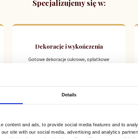
Specjalizujemy się w:
Dekoracje i wykończenia
Gotowe dekoracje cukrowe, opłatkowe
oraz finezyjne posypki i polewy, które
nadadzą wypiekom charakteru.
Details
Wszystko do cukiernictwa
e content and ads, to provide social media features and to analy
 our site with our social media, advertising and analytics partn
Kompleksowe zaopatrzenie w mąki,