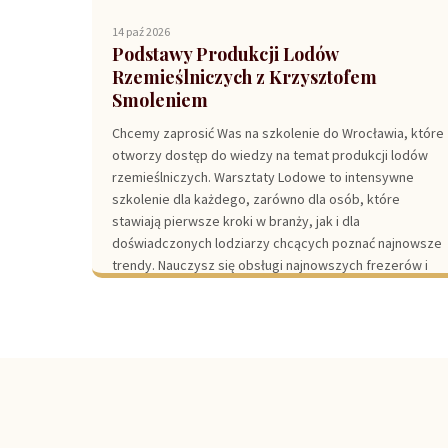
14 paź 2026
Podstawy Produkcji Lodów
Rzemieślniczych z Krzysztofem
Smoleniem
Chcemy zaprosić Was na szkolenie do Wrocławia, które
otworzy dostęp do wiedzy na temat produkcji lodów
rzemieślniczych. Warsztaty Lodowe to intensywne
szkolenie dla każdego, zarówno dla osób, które
stawiają pierwsze kroki w branży, jak i dla
doświadczonych lodziarzy chcących poznać najnowsze
trendy. Nauczysz się obsługi najnowszych frezerów i
pasteryzatorów i opanujesz techniki, które wyróżnią
Twoją ofertę na rynku....
Czytaj więcej