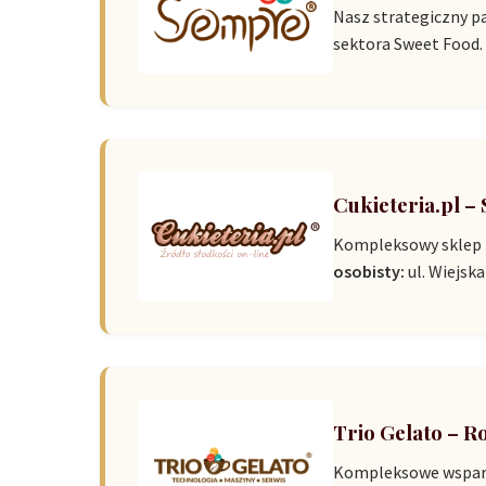
Nasz strategiczny p
sektora Sweet Food.
Cukieteria.pl –
Kompleksowy sklep i
osobisty:
ul. Wiejska
Trio Gelato – R
Kompleksowe wsparci