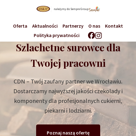
należymy do Sempre Group
Oferta
Aktualności
Partnerzy
O nas
Kontakt
Polityka prywatności
Szlachetne surowce dla
Twojej pracowni
CDN – Twój zaufany partner we Wrocławiu.
Dostarczamy najwyższej jakości czekolady i
komponenty dla profesjonalnych cukierni,
piekarni i lodziarni.
Poznaj naszą ofertę