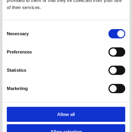
provided to them or that they’ve collected from your use
of their services.
WAPAS – Warsaw Academy of Pastry
Arts
Consent
Necessary
Selection
Podnieś swoje umiejętności pod okiem mistrzów.
Profesjonalne kursy cukiernicze, lodziarskie i
Preferences
piekarskie w centrum szkoleniowym w Warszawie.
Wiedza, technika i składniki premium w jednym
miejscu.
Statistics
Marketing
Allow all
Allow selection