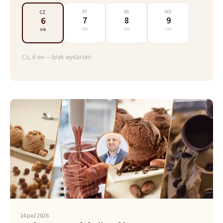
PT
SB
ND
CZ
7
8
9
6
sie
sie
sie
sie
Cz, 6 sie — brak wydarzeń
14 paź 2026