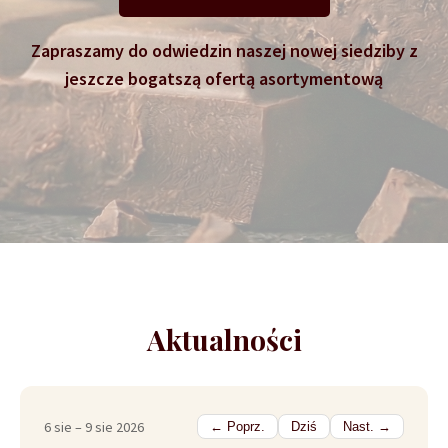
Zapraszamy do odwiedzin naszej nowej siedziby z
jeszcze bogatszą ofertą asortymentową
Aktualności
6 sie – 9 sie 2026
← Poprz.
Dziś
Nast. →