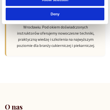
Wroclaw Academy of Baker Arts by
Sempre
Deny
Nowa przestrzeń pełna pasji, wiedzy i inspiracji we
Wrocławiu. Pod okiem doświadczonych
instruktorów oferujemy nowoczesne techniki,
praktyczną wiedzę i szkolenia na najwyższym
poziomie dla branży cukierniczej i piekarniczej.
O nas