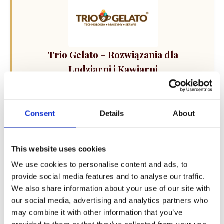
Trio Gelato – Rozwiązania dla
Lodziarni i Kawiarni
Kompleksowe wsparcie dla Twojego biznesu: od
sprzedaży i dzierżawy maszyn do lodów oraz
ekspresów do kawy, po profesjonalny serwis i
Consent
Details
About
szkolenia technologiczne. Skorzystaj z
kalkulatora doboru sprzętu i rozwiń swoją ofertę.
This website uses cookies
We use cookies to personalise content and ads, to
provide social media features and to analyse our traffic.
We also share information about your use of our site with
our social media, advertising and analytics partners who
may combine it with other information that you’ve