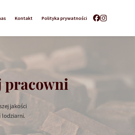
nas
Kontakt
Polityka prywatności
j pracowni
zej jakości
 lodziarni.