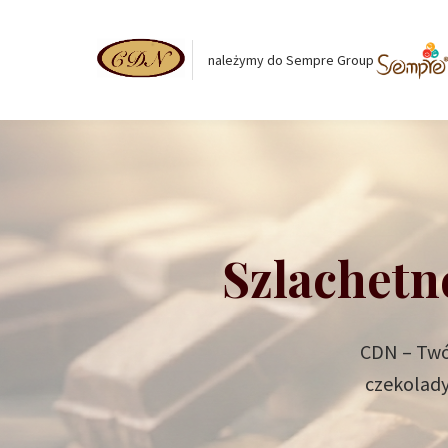
należymy do Sempre Group
Szlachetn
CDN – Twój
czekolady 