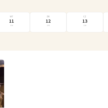
WT
ŚR
CZ
11
12
13
sie
sie
sie