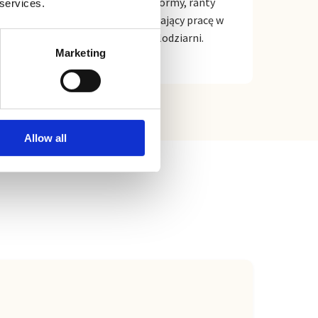
Profesjonalne narzędzia, formy, ranty
 services.
oraz drobny sprzęt usprawniający pracę w
nowoczesnej pracowni i lodziarni.
Marketing
Allow all