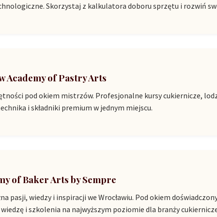
echnologiczne. Skorzystaj z kalkulatora doboru sprzętu i rozwiń sw
 Academy of Pastry Arts
tności pod okiem mistrzów. Profesjonalne kursy cukiernicze, lod
echnika i składniki premium w jednym miejscu.
y of Baker Arts by Sempre
na pasji, wiedzy i inspiracji we Wrocławiu. Pod okiem doświadcz
 wiedzę i szkolenia na najwyższym poziomie dla branży cukierniczej