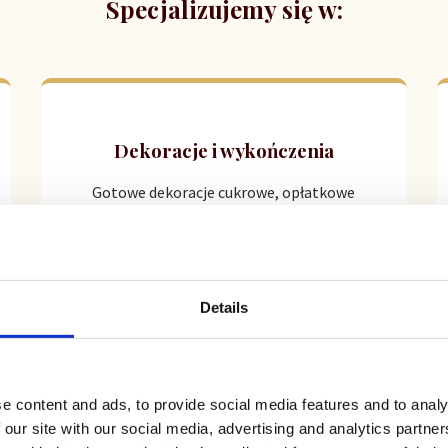
Specjalizujemy się w:
Dekoracje i wykończenia
Gotowe dekoracje cukrowe, opłatkowe
oraz finezyjne posypki i polewy, które
nadadzą wypiekom charakteru.
Details
Wszystko do cukiernictwa
e content and ads, to provide social media features and to analy
 our site with our social media, advertising and analytics partn
Kompleksowe zaopatrzenie w mąki,