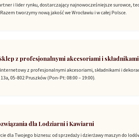
artner i lider rynku, dostarczający najnowocześniejsze surowce, 
 Razem tworzymy nową jakość we Wrocławiu i w całej Polsce.
 Sklep z profesjonalnymi akcesoriami i składnikami
nternetowy z profesjonalnymi akcesoriami, składnikami i dekora
 13a, 05-802 Pruszków (Pon-Pt: 08:00 – 19:00).
ozwiązania dla Lodziarni i Kawiarni
e dla Twojego biznesu: od sprzedaży i dzierżawy maszyn do lodó