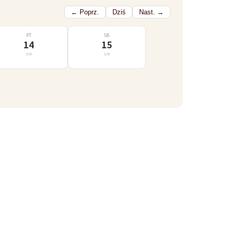
← Poprz.
Dziś
Nast. →
PT
SB
14
15
sie
sie