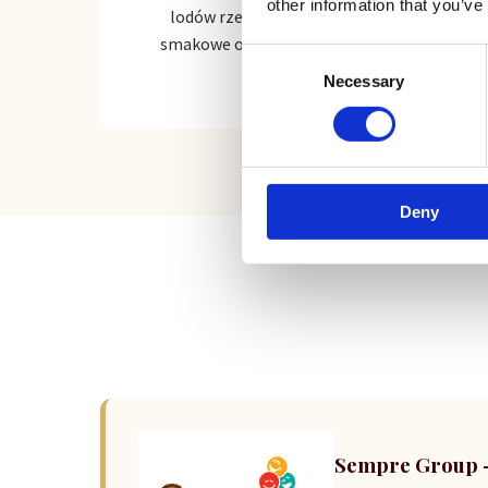
other information that you’ve
lodów rzemieślniczych, bazy, pasty
smakowe oraz variegatury najwyższej
Consent
jakości.
Necessary
Selection
Deny
Sempre Group – 