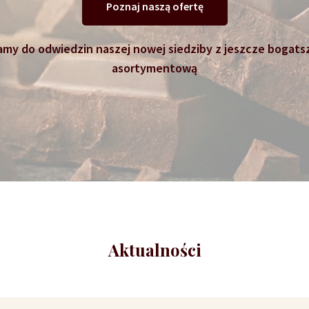
Poznaj naszą ofertę
my do odwiedzin naszej nowej siedziby z jeszcze bogats
asortymentową
Aktualności