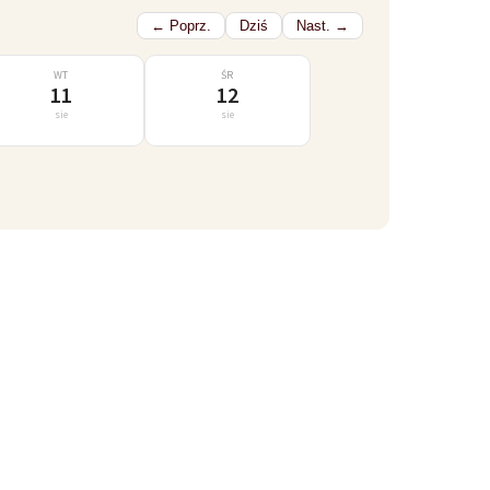
← Poprz.
Dziś
Nast. →
WT
ŚR
11
12
sie
sie