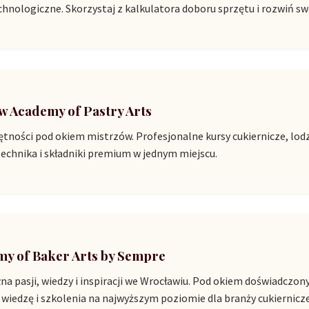
echnologiczne. Skorzystaj z kalkulatora doboru sprzętu i rozwiń sw
 Academy of Pastry Arts
tności pod okiem mistrzów. Profesjonalne kursy cukiernicze, lod
echnika i składniki premium w jednym miejscu.
y of Baker Arts by Sempre
na pasji, wiedzy i inspiracji we Wrocławiu. Pod okiem doświadcz
 wiedzę i szkolenia na najwyższym poziomie dla branży cukierniczej