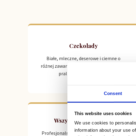
Czekolady
Białe, mleczne, deserowe i ciemne o
różnej zawartości kakao. Idealna baza dla
pralin, musów i kremów.
Consent
This website uses cookies
Wszystko do lodziarni
We use cookies to personalis
information about your use of
Profesjonalne komponenty do produkcji