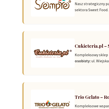
Nasz strategiczny p
sektora Sweet Food.
Cukieteria.pl –
Kompleksowy sklep i
osobisty:
ul. Wiejska
Trio Gelato – R
Kompleksowe wsparci