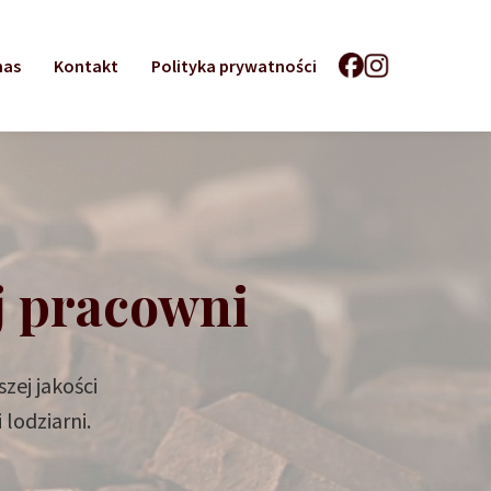
nas
Kontakt
Polityka prywatności
j pracowni
zej jakości
 lodziarni.