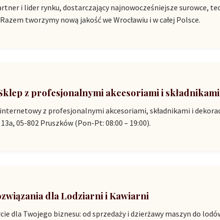
artner i lider rynku, dostarczający najnowocześniejsze surowce, 
 Razem tworzymy nową jakość we Wrocławiu i w całej Polsce.
 Sklep z profesjonalnymi akcesoriami i składnikami
nternetowy z profesjonalnymi akcesoriami, składnikami i dekora
 13a, 05-802 Pruszków (Pon-Pt: 08:00 – 19:00).
ozwiązania dla Lodziarni i Kawiarni
e dla Twojego biznesu: od sprzedaży i dzierżawy maszyn do lodó