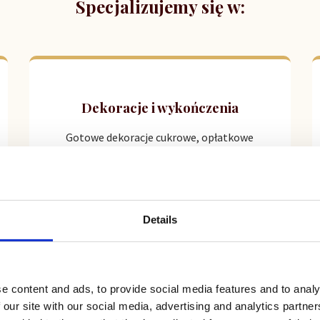
Specjalizujemy się w:
Dekoracje i wykończenia
Gotowe dekoracje cukrowe, opłatkowe
oraz finezyjne posypki i polewy, które
nadadzą wypiekom charakteru.
Details
Wszystko do cukiernictwa
e content and ads, to provide social media features and to analy
 our site with our social media, advertising and analytics partn
Kompleksowe zaopatrzenie w mąki,