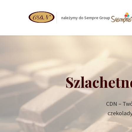
należymy do Sempre Group
Szlachetn
CDN – Twój
czekolady 