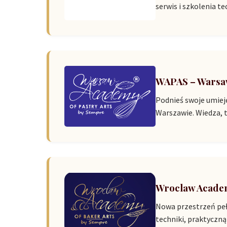
serwis i szkolenia t
WAPAS – Warsaw
Podnieś swoje umieję
Warszawie. Wiedza, t
Wroclaw Academ
Nowa przestrzeń peł
techniki, praktyczną