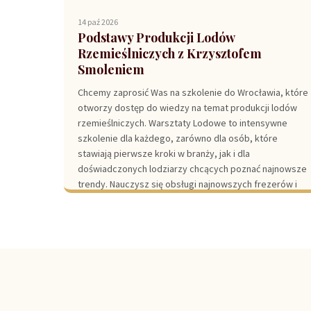
14 paź 2026
Podstawy Produkcji Lodów
Rzemieślniczych z Krzysztofem
Smoleniem
Chcemy zaprosić Was na szkolenie do Wrocławia, które
otworzy dostęp do wiedzy na temat produkcji lodów
rzemieślniczych. Warsztaty Lodowe to intensywne
szkolenie dla każdego, zarówno dla osób, które
stawiają pierwsze kroki w branży, jak i dla
doświadczonych lodziarzy chcących poznać najnowsze
trendy. Nauczysz się obsługi najnowszych frezerów i
pasteryzatorów i opanujesz techniki, które wyróżnią
Twoją ofertę na rynku....
Czytaj więcej