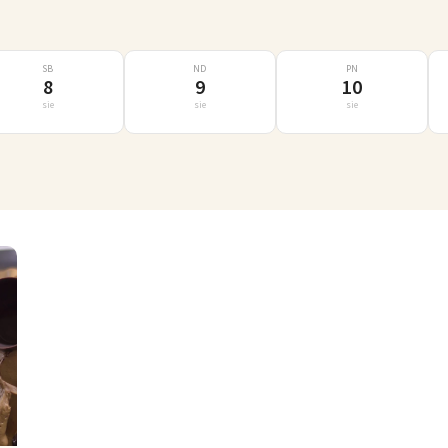
SB
ND
PN
8
9
10
sie
sie
sie