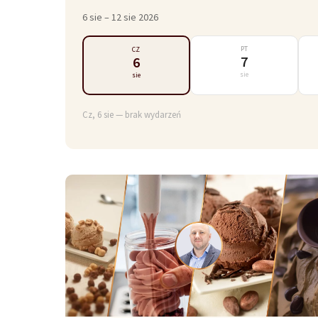
6 sie – 12 sie 2026
PT
CZ
7
6
sie
sie
Cz, 6 sie — brak wydarzeń