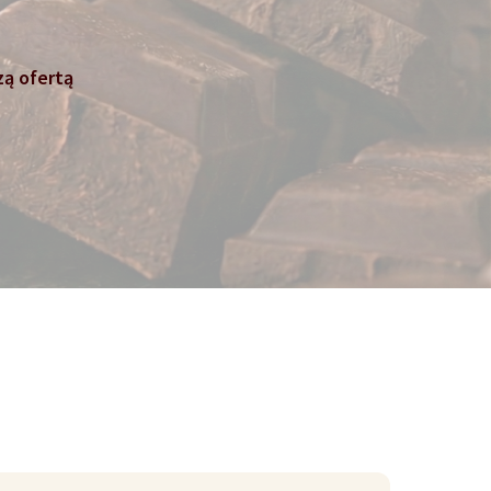
zą ofertą