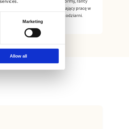
Profesjonalne narzędzia, formy, ranty
 services.
oraz drobny sprzęt usprawniający pracę w
nowoczesnej pracowni i lodziarni.
Marketing
Allow all