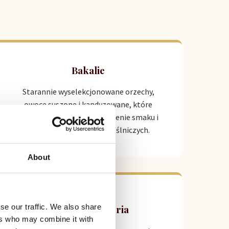
Bakalie
Starannie wyselekcjonowane orzechy,
owoce suszone i kandyzowane, które
stanowią doskonałe dopełnienie smaku i
tekstury wyrobów rzemieślniczych.
About
se our traffic. We also share
Sprzęt i akcesoria
ers who may combine it with