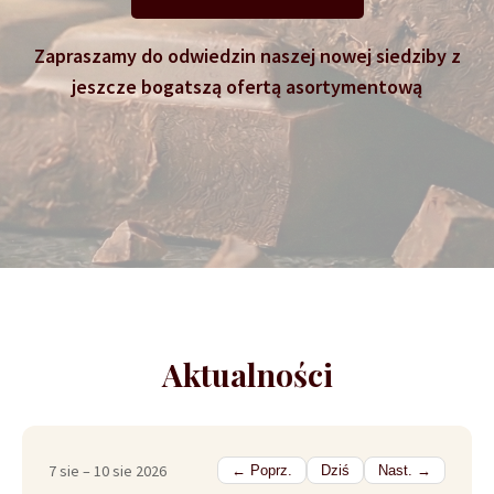
Zapraszamy do odwiedzin naszej nowej siedziby z
jeszcze bogatszą ofertą asortymentową
Aktualności
7 sie – 10 sie 2026
← Poprz.
Dziś
Nast. →