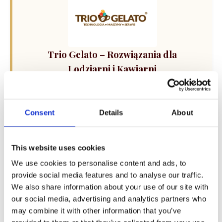
Trio Gelato – Rozwiązania dla
Lodziarni i Kawiarni
Kompleksowe wsparcie dla Twojego biznesu: od
sprzedaży i dzierżawy maszyn do lodów oraz
ekspresów do kawy, po profesjonalny serwis i
Consent
Details
About
szkolenia technologiczne. Skorzystaj z
kalkulatora doboru sprzętu i rozwiń swoją ofertę.
This website uses cookies
We use cookies to personalise content and ads, to
provide social media features and to analyse our traffic.
We also share information about your use of our site with
our social media, advertising and analytics partners who
may combine it with other information that you’ve