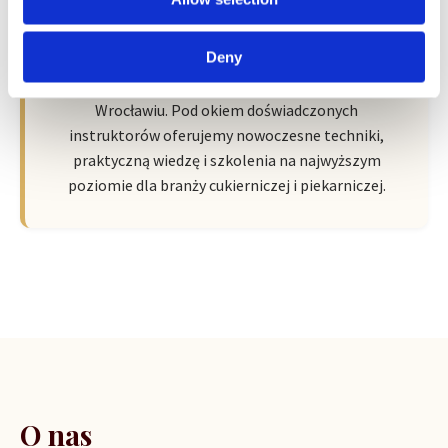
Wroclaw Academy of Baker Arts by
Sempre
Deny
Nowa przestrzeń pełna pasji, wiedzy i inspiracji we
Wrocławiu. Pod okiem doświadczonych
instruktorów oferujemy nowoczesne techniki,
praktyczną wiedzę i szkolenia na najwyższym
poziomie dla branży cukierniczej i piekarniczej.
O nas