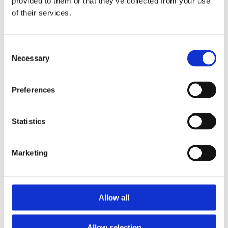
provided to them or that they’ve collected from your use
of their services.
WAPAS – Warsaw Academy of Pastry
Arts
Consent
Necessary
Selection
Podnieś swoje umiejętności pod okiem mistrzów.
Profesjonalne kursy cukiernicze, lodziarskie i
Preferences
piekarskie w centrum szkoleniowym w Warszawie.
Wiedza, technika i składniki premium w jednym
miejscu.
Statistics
Marketing
Allow all
Allow selection