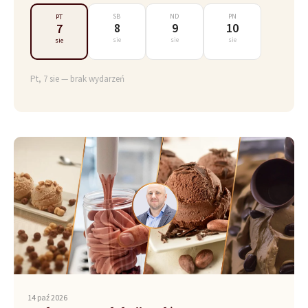
SB
ND
PN
PT
8
9
10
7
sie
sie
sie
sie
Pt, 7 sie — brak wydarzeń
14 paź 2026