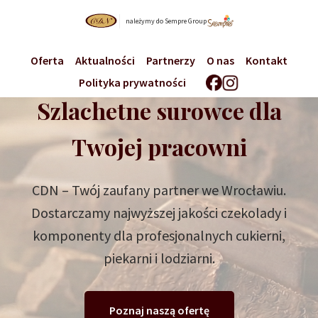
należymy do Sempre Group
Oferta
Aktualności
Partnerzy
O nas
Kontakt
Polityka prywatności
Szlachetne surowce dla
Twojej pracowni
CDN – Twój zaufany partner we Wrocławiu.
Dostarczamy najwyższej jakości czekolady i
komponenty dla profesjonalnych cukierni,
piekarni i lodziarni.
Poznaj naszą ofertę