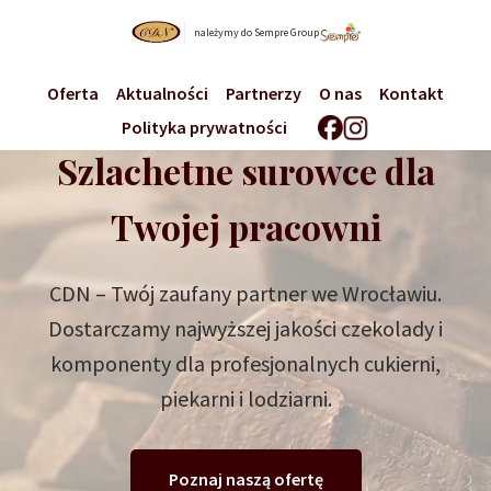
należymy do Sempre Group
Oferta
Aktualności
Partnerzy
O nas
Kontakt
Polityka prywatności
Szlachetne surowce dla
Twojej pracowni
CDN – Twój zaufany partner we Wrocławiu.
Dostarczamy najwyższej jakości czekolady i
komponenty dla profesjonalnych cukierni,
piekarni i lodziarni.
Poznaj naszą ofertę