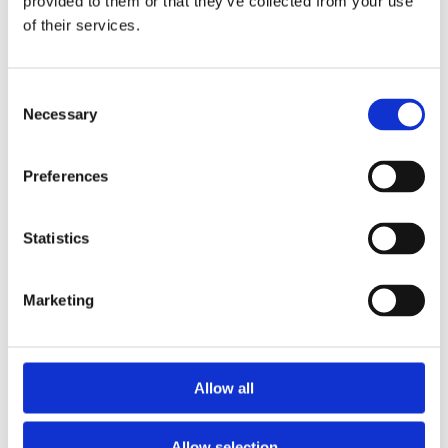
provided to them or that they’ve collected from your use
of their services.
WAPAS – Warsaw Academy of Pastry
Arts
Consent
Necessary
Selection
Podnieś swoje umiejętności pod okiem mistrzów.
Profesjonalne kursy cukiernicze, lodziarskie i
Preferences
piekarskie w centrum szkoleniowym w Warszawie.
Wiedza, technika i składniki premium w jednym
miejscu.
Statistics
Marketing
Allow all
Allow selection