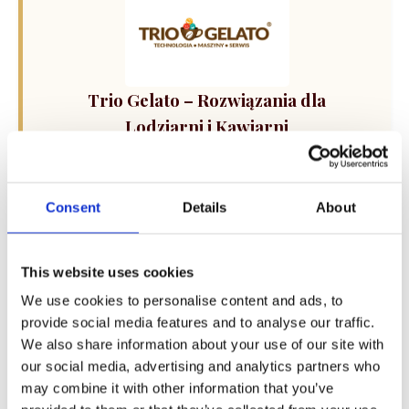
Trio Gelato – Rozwiązania dla
Lodziarni i Kawiarni
Kompleksowe wsparcie dla Twojego biznesu: od
sprzedaży i dzierżawy maszyn do lodów oraz
ekspresów do kawy, po profesjonalny serwis i
Consent
Details
About
szkolenia technologiczne. Skorzystaj z
kalkulatora doboru sprzętu i rozwiń swoją ofertę.
This website uses cookies
We use cookies to personalise content and ads, to
provide social media features and to analyse our traffic.
We also share information about your use of our site with
our social media, advertising and analytics partners who
may combine it with other information that you’ve