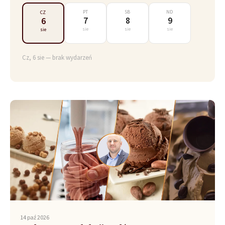
PT
SB
ND
CZ
7
8
9
6
sie
sie
sie
sie
Cz, 6 sie — brak wydarzeń
14 paź 2026