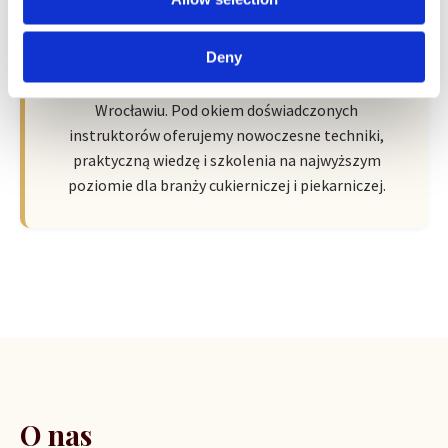
Wroclaw Academy of Baker Arts by
Sempre
Deny
Nowa przestrzeń pełna pasji, wiedzy i inspiracji we
Wrocławiu. Pod okiem doświadczonych
instruktorów oferujemy nowoczesne techniki,
praktyczną wiedzę i szkolenia na najwyższym
poziomie dla branży cukierniczej i piekarniczej.
O nas