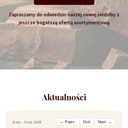
Zapraszamy do odwiedzin naszej nowej siedziby z
jeszcze bogatszą ofertą asortymentową
Aktualności
6 sie – 9 sie 2026
← Poprz.
Dziś
Nast. →